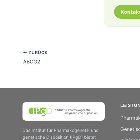
Kontak
ZURÜCK
ABCG2
LEISTU
Pharmak
Genetisc
Das Institut für Pharmakogenetik und
genetische Disposition (IPgD) bietet