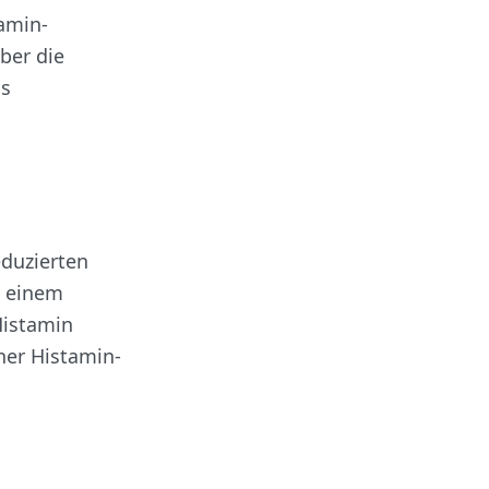
amin-
ber die
ls
.
eduzierten
u einem
Histamin
iner Histamin-