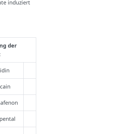
te induziert
ung der
:
idin
ocain
pafenon
pental