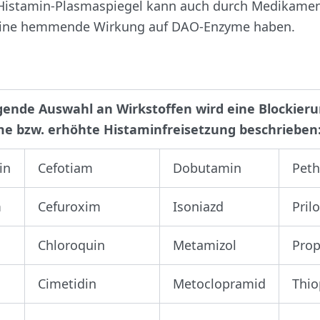
 Histamin-Plasmaspiegel kann auch durch Medikamen
eine hemmende Wirkung auf DAO-Enzyme haben.
lgende Auswahl an Wirkstoffen wird eine Blockier
e bzw. erhöhte Histaminfreisetzung beschrieben
in
Cefotiam
Dobutamin
Peth
m
Cefuroxim
Isoniazd
Pril
Chloroquin
Metamizol
Pro
Cimetidin
Metoclopramid
Thio