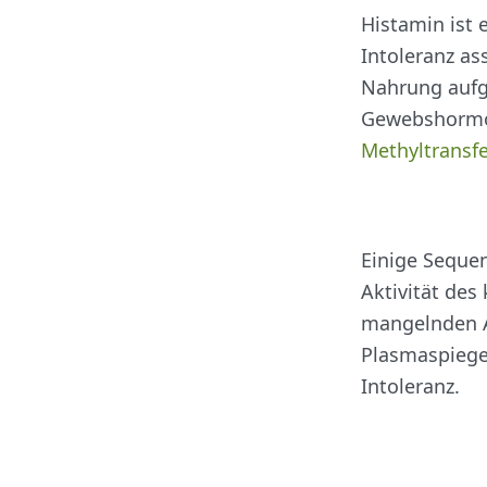
Histamin ist 
Intoleranz as
Nahrung aufg
Gewebshormo
Methyltransf
Einige Sequen
Aktivität des
mangelnden A
Plasmaspiegel
Intoleranz.