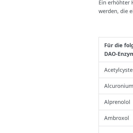
Ein erhöhter
werden, die 
Für die fo
DAO-Enzym
Acetylcyste
Alcuroniu
Alprenolol
Ambroxol