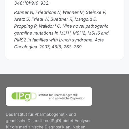
348(10):919-932.
Rahner N, Friedrichs N, Wehner M, Steinke V,
Aretz S, Friedl W, Buettner R, Mangold E,
Propping P, Walldorf C. Nine novel pathogenic
germline mutations in MLH1, MSH2, MSH6 and
PMS2 in families with Lynch syndrome. Acta
Oncologica. 2007; 46(6):763-769.
Das Institut für Pharmakogenetik und
genetische Disposition (IPgD) bietet Analysen
für die medizinische Diagnostik an. Neben