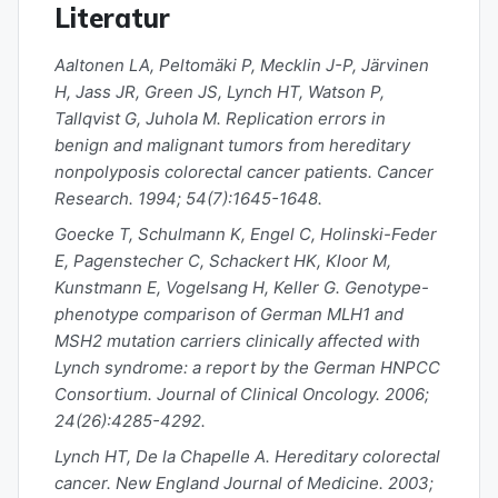
Literatur
Aaltonen LA, Peltomäki P, Mecklin J-P, Järvinen
H, Jass JR, Green JS, Lynch HT, Watson P,
Tallqvist G, Juhola M. Replication errors in
benign and malignant tumors from hereditary
nonpolyposis colorectal cancer patients. Cancer
Research. 1994; 54(7):1645-1648.
Goecke T, Schulmann K, Engel C, Holinski-Feder
E, Pagenstecher C, Schackert HK, Kloor M,
Kunstmann E, Vogelsang H, Keller G. Genotype-
phenotype comparison of German MLH1 and
MSH2 mutation carriers clinically affected with
Lynch syndrome: a report by the German HNPCC
Consortium. Journal of Clinical Oncology. 2006;
24(26):4285-4292.
Lynch HT, De la Chapelle A. Hereditary colorectal
cancer. New England Journal of Medicine. 2003;