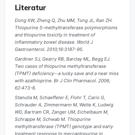
Literatur
Dong XW, Zheng Q, Zhu MM, Tong JL, Ran ZH.
Thiopurine S-methyltransferase polymorphisms
and thiopurine toxicity in treatment of
inflammatory bowel disease. World J
Gastroenterol. 2010;16:3187-95.
Gardiner SJ, Gearry RB, Barclay ML, Begg EJ.
Two cases of thiopurine methyltransferase
(TPMT) deficiency--a lucky save and a near miss
with azathioprine. Br J Clin Pharmacol. 2006;
62:473-6.
Stanulla M, Schaeffeler E, Flohr T, Cario G,
Schrauder A, Zimmermann M, Welte K, Ludwig
WD, Bartram CR, Zanger UM, Eichelbaum M,
Schrappe M, Schwab M. Thiopurine
methyltransferase (TPMT) genotype and early
treatment response to mercaptopurine in