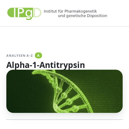
Zum
Inhalt
springen
ANALYSEN A–Z
A
Alpha-1-Antitrypsin