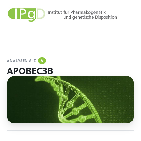
Zum
Inhalt
springen
ANALYSEN A–Z
A
APOBEC3B