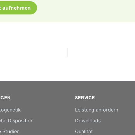
t aufnehmen
NGEN
SERVICE
ogenetik
Leistung anfordern
he Disposition
Downloads
e Studien
Qualität