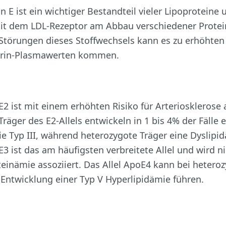
n E ist ein wichtiger Bestandteil vieler Lipoproteine
mit dem LDL-Rezeptor am Abbau verschiedener Protei
i Störungen dieses Stoffwechsels kann es zu erhöhten 
erin-Plasmawerten kommen.
E2 ist mit einem erhöhten Risiko für Arteriosklerose a
äger des E2-Allels entwickeln in 1 bis 4% der Fälle 
e Typ III, während heterozygote Träger eine Dyslipid
E3 ist das am häufigsten verbreitete Allel und wird ni
einämie assoziiert. Das Allel ApoE4 kann bei heter
 Entwicklung einer Typ V Hyperlipidämie führen.