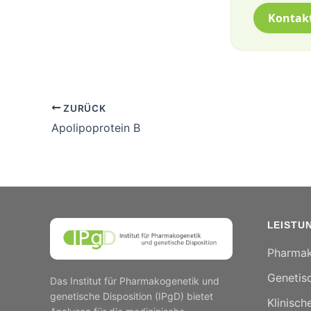
Kontak
ZURÜCK
Apolipoprotein B
LEISTU
Pharmak
Genetisc
Das Institut für Pharmakogenetik und
genetische Disposition (IPgD) bietet
Klinisch