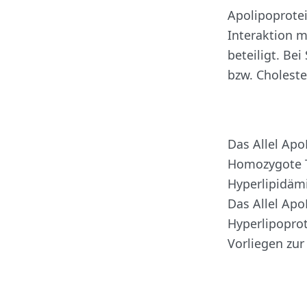
Apolipoprotei
Interaktion 
beteiligt. Be
bzw. Cholest
Das Allel Apo
Homozygote Tr
Hyperlipidämi
Das Allel Apo
Hyperlipoprot
Vorliegen zur