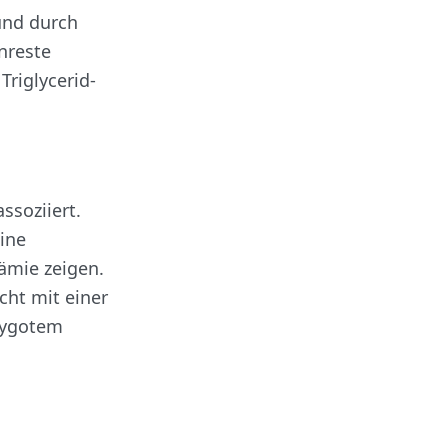
 und durch
nreste
Triglycerid-
ssoziiert.
eine
ämie zeigen.
cht mit einer
ozygotem