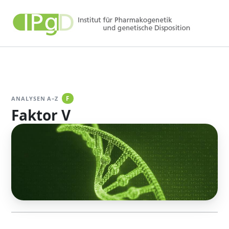
Zum
Inhalt
springen
ANALYSEN A–Z
F
Faktor V