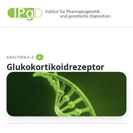
Zum
Inhalt
springen
ANALYSEN A–Z
G
Glukokortikoidrezeptor