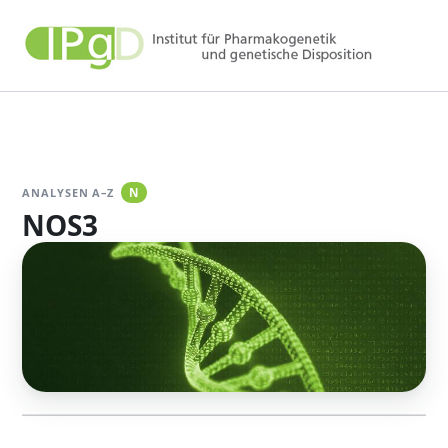
Zum
Inhalt
springen
ANALYSEN A–Z
N
NOS3