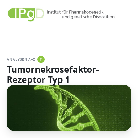
Zum
Inhalt
springen
ANALYSEN A–Z
T
Tumornekrosefaktor-
Rezeptor Typ 1