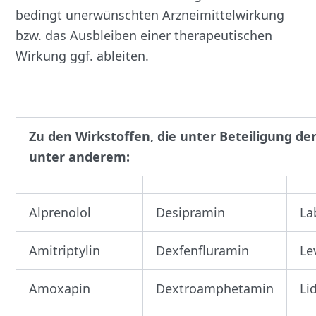
bedingt unerwünschten Arzneimittelwirkung
bzw. das Ausbleiben einer therapeutischen
Wirkung ggf. ableiten.
Zu den Wirkstoffen, die unter Beteiligung d
unter anderem:
Alprenolol
Desipramin
La
Amitriptylin
Dexfenfluramin
Le
Amoxapin
Dextroamphetamin
Li