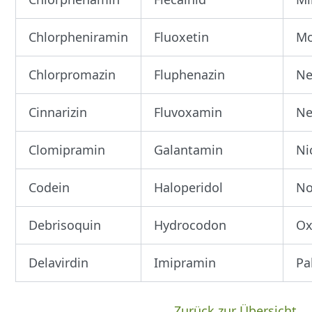
Chlorpheniramin
Fluoxetin
Mo
Chlorpromazin
Fluphenazin
Ne
Cinnarizin
Fluvoxamin
Ne
Clomipramin
Galantamin
Ni
Codein
Haloperidol
No
Debrisoquin
Hydrocodon
Ox
Delavirdin
Imipramin
Pa
Zurück zur Übersicht