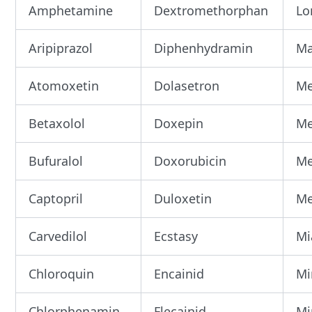
Amphetamine
Dextromethorphan
Lo
Aripiprazol
Diphenhydramin
Ma
Atomoxetin
Dolasetron
Me
Betaxolol
Doxepin
Me
Bufuralol
Doxorubicin
Me
Captopril
Duloxetin
Me
Carvedilol
Ecstasy
Mi
Chloroquin
Encainid
Mi
Chlorphenamin
Flecainid
Mi