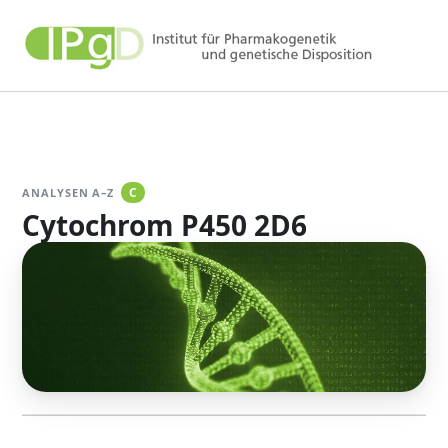
Zum
Inhalt
springen
ANALYSEN A–Z
C
Cytochrom P450 2D6