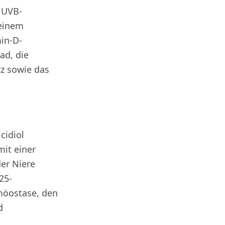
n UVB-
 einem
in-D-
ad, die
z sowie das
cidiol
mit einer
der Niere
25-
omöostase, den
d