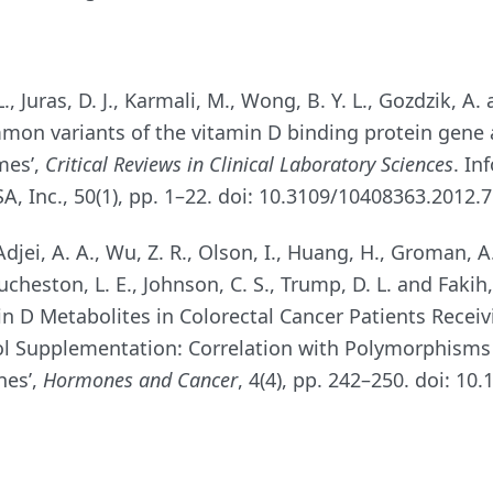
L., Juras, D. J., Karmali, M., Wong, B. Y. L., Gozdzik, A.
mmon variants of the vitamin D binding protein gene
mes’,
Critical Reviews in Clinical Laboratory Sciences
. In
A, Inc., 50(1), pp. 1–22. doi: 10.3109/10408363.2012.
 Adjei, A. A., Wu, Z. R., Olson, I., Huang, H., Groman, A.
Sucheston, L. E., Johnson, C. S., Trump, D. L. and Fakih
n D Metabolites in Colorectal Cancer Patients Receiv
ol Supplementation: Correlation with Polymorphisms 
nes’,
Hormones and Cancer
, 4(4), pp. 242–250. doi: 10