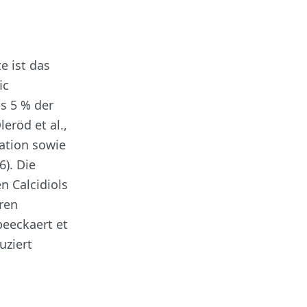
e ist das
ic
s 5 % der
eröd et al.,
kation sowie
). Die
n Calcidiols
ren
peeckaert et
uziert