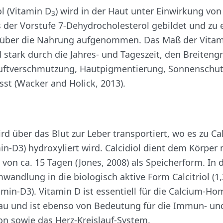
ol (Vitamin D
) wird in der Haut unter Einwirkung vo
3
 der Vorstufe 7‑Dehydrocholesterol gebildet und zu
l über die Nahrung aufgenommen. Das Maß der Vitam
 stark durch die Jahres- und Tageszeit, den Breitengr
uftverschmutzung, Hautpigmentierung, Sonnenschut
usst (Wacker and Holick, 2013).
rd über das Blut zur Leber transportiert, wo es zu Cal
in-D3) hydroxyliert wird. Calcidiol dient dem Körper 
 von ca. 15 Tagen (Jones, 2008) als Speicherform. In 
mwandlung in die biologisch aktive Form Calcitriol (1,
min-D3). Vitamin D ist essentiell für die Calcium-H
u und ist ebenso von Bedeutung für die Immun- un
n sowie das Herz-Kreislauf-System.