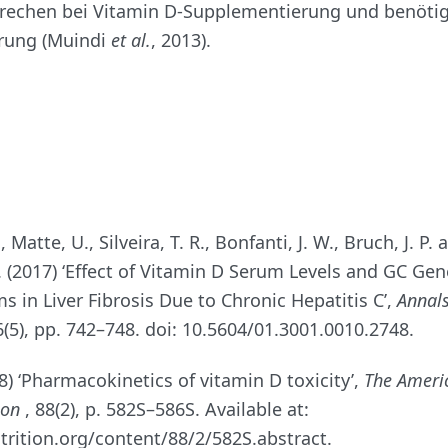
rechen bei Vitamin D-Supplementierung und benötig
rung (Muindi
et al.
, 2013).
 Matte, U., Silveira, T. R., Bonfanti, J. W., Bruch, J. P.
R. (2017) ‘Effect of Vitamin D Serum Levels and GC Gen
 in Liver Fibrosis Due to Chronic Hepatitis C’,
Annals
6(5), pp. 742–748. doi: 10.5604/01.3001.0010.2748.
8) ‘Pharmacokinetics of vitamin D toxicity’,
The Americ
tion
, 88(2), p. 582S–586S. Available at:
utrition.org/content/88/2/582S.abstract.