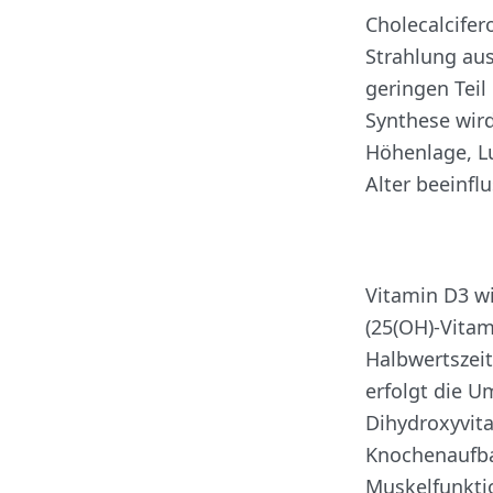
Cholecalcifer
Strahlung aus
geringen Tei
Synthese wird
Höhenlage, L
Alter beeinfl
Vitamin D3 wi
(25(OH)-Vitam
Halbwertszeit
erfolgt die U
Dihydroxyvita
Knochenaufba
Muskelfunktio