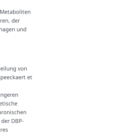
 Metaboliten
ren, der
phagen und
teilung von
Speeckaert et
ringeren
etische
hronischen
r der DBP-
res