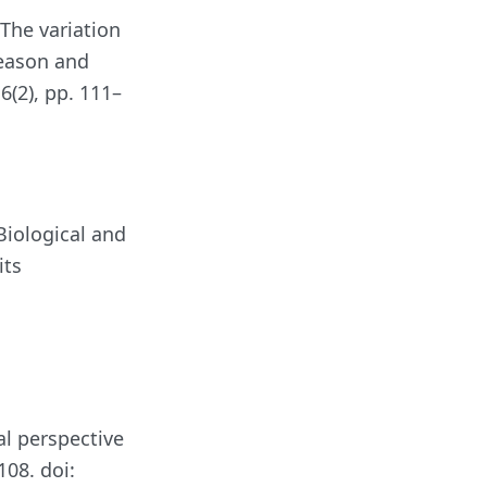
‘The variation
season and
 6(2), pp. 111–
‘Biological and
its
al perspective
108. doi: