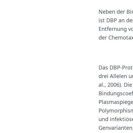
Neben der Bi
ist DBP an de
Entfernung v
der Chemotaxis
Das DBP-Prot
drei Allelen 
al., 2006). D
Bindungscoeff
Plasmaspiegel
Polymorphism
und infektiös
Genvarianten