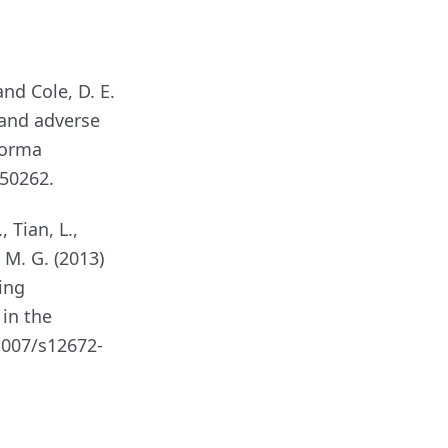
 and Cole, D. E.
 and adverse
forma
750262.
, Tian, L.,
, M. G. (2013)
ing
in the
.1007/s12672-