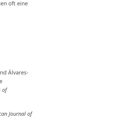
en oft eine
 and Álvares-
e
 of
an Journal of