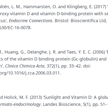
ultén, L. M., Hammarsten, O. and Klingberg, E. (2017) 
droxy vitamin D and vitamin D-binding protein with 
tus’,
Endocrine Connections
. Bristol: Bioscientifica Ltd,
1530/EC-16-0078.
, Huang, G., Delanghe, J. R. and Taes, Y. E. C. (2006) 
ts of the vitamin D binding protein (Gc-globulin) and 
m’,
Clinica Chimica Acta
, 372(1), pp. 33–42. doi:
.org/10.1016/j.cca.2006.03.011.
d Holick, M. F. (2013) ‘Sunlight and Vitamin D: A glob
rmato-endocrinology
. Landes Bioscience, 5(1), pp. 51–