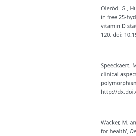
Oleröd, G., H
in free 25-hy
vitamin D sta
120. doi: 10.
Speeckaert, M.
clinical aspec
polymorphis
http://dx.doi
Wacker, M. an
for health’,
De