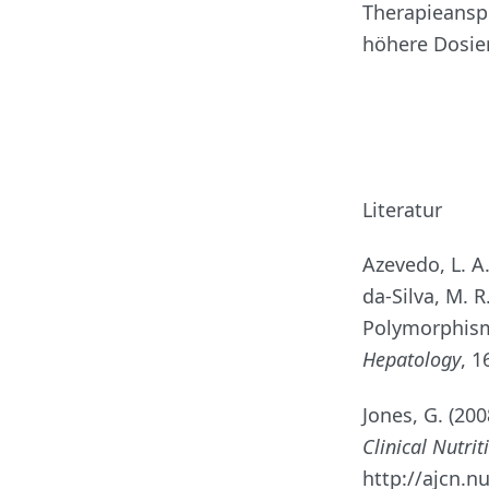
Therapieansp
höhere Dosie
Literatur
Azevedo, L. A.,
da-Silva, M. 
Polymorphisms
Hepatology
, 1
Jones, G. (200
Clinical Nutri
http://ajcn.n