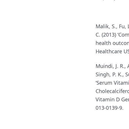
Malik, S., Fu, 
C. (2013) ‘Co
health outco
Healthcare US
Muindi, J. R.,
Singh, P. K., 
‘Serum Vitami
Cholecalcifer
Vitamin D Ge
013-0139-9.