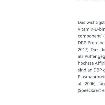
Das wichtigst
Vitamin-D-bin
component“ (G
DBP-Proteine 
2017). Dies d
als Puffer ge
höchste Affin
sind an DBP g
Plasmaprotei
al., 2006). T
(Speeckaert et