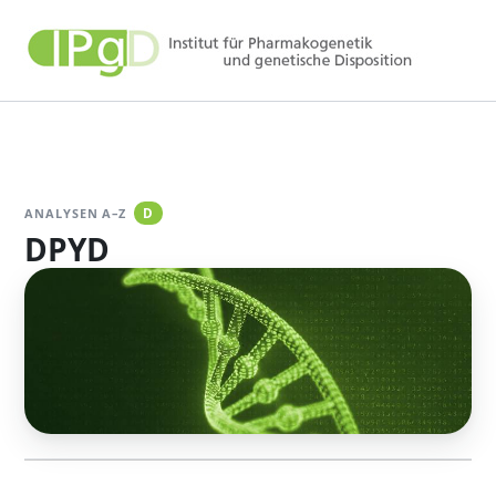
Zum
Inhalt
springen
ANALYSEN A–Z
D
DPYD