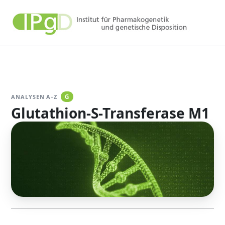
Zum
Inhalt
springen
ANALYSEN A–Z
G
Glutathion-S-Transferase M1