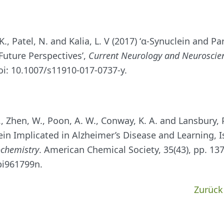
., Patel, N. and Kalia, L. V (2017) ‘α-Synuclein and P
uture Perspectives’,
Current Neurology and Neuroscie
doi: 10.1007/s11910-017-0737-y.
, Zhen, W., Poon, A. W., Conway, K. A. and Lansbury, P
ein Implicated in Alzheimer’s Disease and Learning, I
ochemistry
. American Chemical Society, 35(43), pp. 13
bi961799n.
Zurück