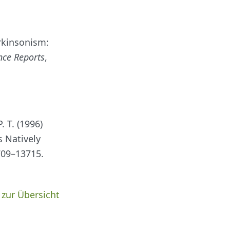
arkinsonism:
nce Reports
,
. T. (1996)
s Natively
709–13715.
 zur Übersicht