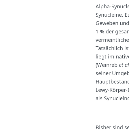
Alpha-Synuclei
Synucleine. E
Geweben und 
1 % der gesa
vermeintlich
Tatsächlich i
liegt im nati
(Weinreb
et al
seiner Umge
Hauptbestand
Lewy-Körper-
als Synuclein
Bisher sind s