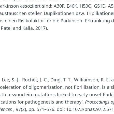
rkinson assoziiert sind: A30P, E46K, H50Q, G51D, A
stauschen stellen Duplikationen bzw. Triplikatione
s einen Risikofaktor für die Parkinson- Erkrankung d
Patel and Kalia, 2017).
 Lee, S.-J., Rochet, J.-C., Ding, T. T., Williamson, R. E.
Acceleration of oligomerization, not fibrillization, is a 
oth α-synuclein mutations linked to early-onset Park
ications for pathogenesis and therapy’,
Proceedings o
iences
, 97(2), pp. 571–576. doi: 10.1073/pnas.97.2.571