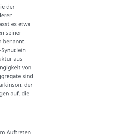
ie der
deren
sst es etwa
n seiner
n benannt.
-Synuclein
uktur aus
ängigkeit von
Aggregate sind
rkinson, der
en auf, die
em Auftreten