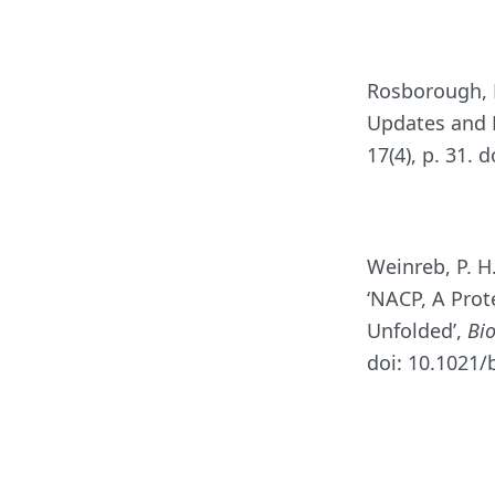
Rosborough, K
Updates and F
17(4), p. 31. 
Weinreb, P. H.
‘NACP, A Prot
Unfolded’,
Bi
doi: 10.1021/