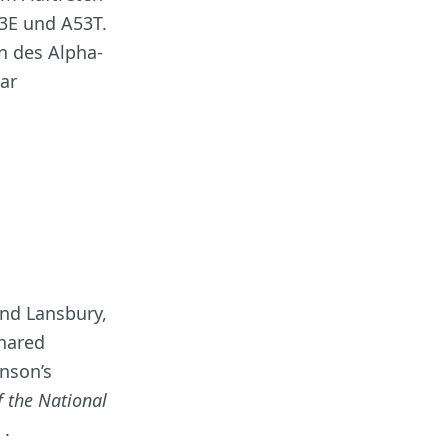
53E und A53T.
n des Alpha-
ar
 and Lansbury,
shared
inson’s
f the National
 .