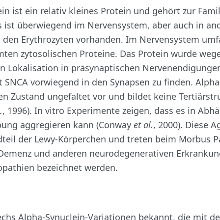
n ist ein relativ kleines Protein und gehört zur Famil
s ist überwiegend im Nervensystem, aber auch in an
den Erythrozyten vorhanden. Im Nervensystem umfa
mten zytosolischen Proteine. Das Protein wurde wege
en Lokalisation in präsynaptischen Nervenendigunge
st SNCA vorwiegend in den Synapsen zu finden. Alpha
ven Zustand ungefaltet vor und bildet keine Tertiärstr
.
, 1996). In vitro Experimente zeigen, dass es in Abh
bung aggregieren kann (Conway
et al.
, 2000). Diese 
teil der Lewy-Körperchen und treten beim Morbus Pa
Demenz und anderen neurodegenerativen Erkrankung
opathien bezeichnet werden.
echs Alpha-Synuclein-Variationen bekannt, die mit d