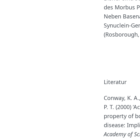
des Morbus Pa
Neben Basenau
Synuclein-Gen
(Rosborough, 
Literatur
Conway, K. A.,
P. T. (2000) ‘
property of b
disease: Impl
Academy of Sc