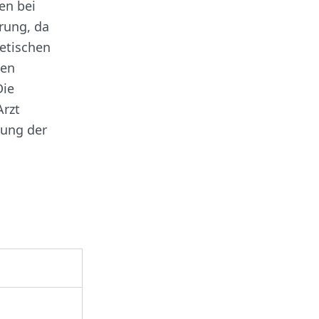
en bei
rung, da
netischen
nen
Die
Arzt
mung der