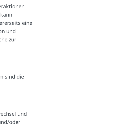
eraktionen
 kann
ererseits eine
on und
che zur
 sind die
wechsel und
und/oder